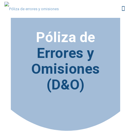
Póliza de
Errores y
Omisiones
(D&O)