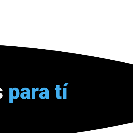
s
para tí