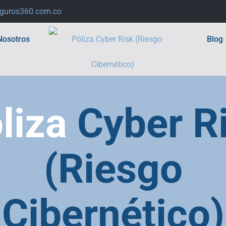
guros360.com.co
Nosotros
Blog
liza
Cyber R
(Riesgo
Cibernético)