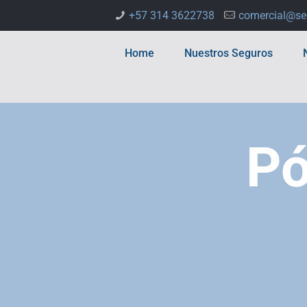
+57 314 3622738
comercial@se
Home
Nuestros Seguros
Pó